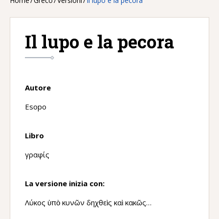
Home
/
Greco
/
Versioni
/
Il lupo e la pecora
Il lupo e la pecora
Autore
Esopo
Libro
γραφίς
La versione inizia con:
Λύκος ὑπὸ κυνῶν δηχθεὶς καὶ κακῶς…