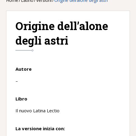
Home
/
Latino
/
Versioni
/
Origine dell’alone degli astri
Origine dell’alone
degli astri
Autore
–
Libro
Il nuovo Latina Lectio
La versione inizia con: