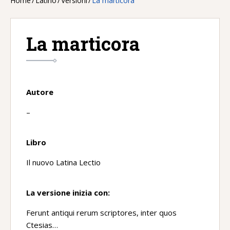
Home
/
Latino
/
Versioni
/
La marticora
La marticora
Autore
–
Libro
Il nuovo Latina Lectio
La versione inizia con:
Ferunt antiqui rerum scriptores, inter quos
Ctesias…