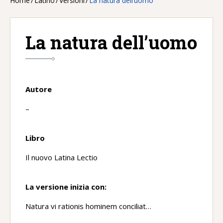
Home
/
Latino
/
Versioni
/
La natura dell’uomo
La natura dell’uomo
Autore
–
Libro
Il nuovo Latina Lectio
La versione inizia con:
Natura vi rationis hominem conciliat…