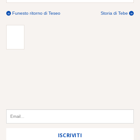
amico”.
«
Funesto ritorno di Teseo
Storia di Tebe
»
Iscriviti alla Newsletter
COMPILA IL FORM PER RIMANERE AGGIORNATO
CON LE ULTIME LEZIONI.