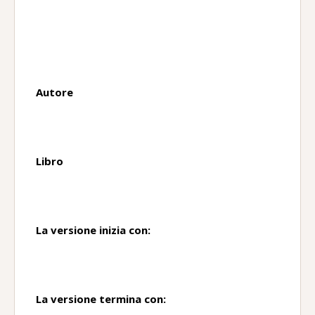
Home
/
Greco
/
Versioni
/
Onestà di Cimone
Onestà di Cimone
Autore
Plutarco
Libro
γραφίς
La versione inizia con:
Λέγεταί γέ τοι Ῥοισάκην τινὰ βάρβαρον…