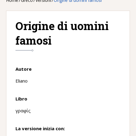
Home
/
Greco
/
Versioni
/
Origine di uomini famosi
Origine di uomini
famosi
Autore
Eliano
Libro
γραφίς
La versione inizia con: