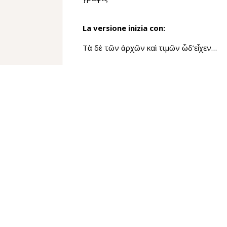
La versione inizia con:
Τὰ δὲ τῶν ἀρχῶν καὶ τιμῶν ὧδ’εἶχεν…
La versione termina con:
…ἀρὰς ἐπευχόμενος τοῖς ἀπειθοῦσιν
Traduzione
Le magistrature e le cariche furono organi
cose delle magistrature e delle cariche eran
Ciascuno dei dieci re esercitava il comando
sugli uomini e sulla maggior parte delle
volesse; tuttavia, il potere tra gli uni e gl
Poseidone (
letteralmente
erano secondo l