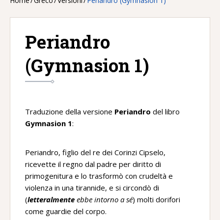
Home
/
Greco
/
Versioni
/
Periandro (Gymnasion 1)
Periandro
(Gymnasion 1)
Traduzione della versione
Periandro
del libro
Gymnasion 1
:
Periandro, figlio del re dei Corinzi Cipselo,
ricevette il regno dal padre per diritto di
primogenitura e lo trasformò con crudeltà e
violenza in una tirannide, e si circondò di
(
letteralmente
ebbe intorno a sé
) molti dorifori
come guardie del corpo.