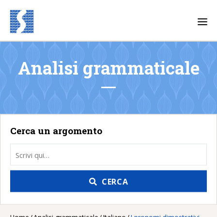
T
o
g
g
l
e
Analisi grammaticale
n
a
v
i
g
a
t
i
o
Cerca un argomento
n
CERCA