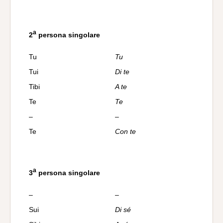
a
2
persona singolare
Tu
Tu
Tui
Di te
Tibi
A te
Te
Te
–
–
Te
Con te
a
3
persona singolare
–
–
Sui
Di sé