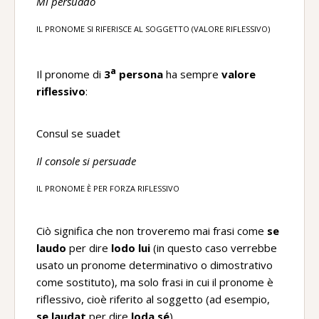
Mi persuado
IL PRONOME SI RIFERISCE AL SOGGETTO (VALORE RIFLESSIVO)
a
Il pronome di
3
persona
ha sempre
valore
riflessivo
:
Consul se suadet
Il console si persuade
IL PRONOME È PER FORZA RIFLESSIVO
Ciò significa che non troveremo mai frasi come
se
laudo
per dire
lodo lui
(in questo caso verrebbe
usato un pronome determinativo o dimostrativo
come sostituto), ma solo frasi in cui il pronome è
riflessivo, cioè riferito al soggetto (ad esempio,
se laudat
per dire
loda sé
).