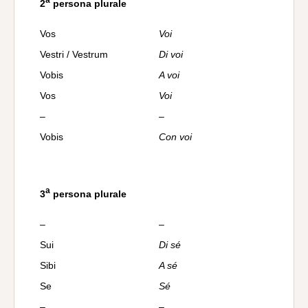
2
persona plurale
Vos
Voi
Vestri / Vestrum
Di voi
Vobis
A voi
Vos
Voi
–
–
Vobis
Con voi
a
3
persona plurale
–
–
Sui
Di sé
Sibi
A sé
Se
Sé
–
–