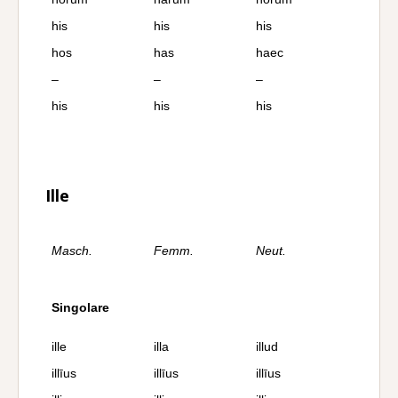
his
his
his
hos
has
haec
–
–
–
his
his
his
Ille
Masch.
Femm.
Neut.
Singolare
ille
illa
illud
illīus
illīus
illīus