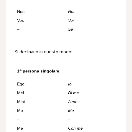
Nos
Noi
Vos
Voi
–
Sé
Si declinano in questo modo:
a
1
persona singolare
Ego
Io
Mei
Di me
Mihi
A me
Me
Me
–
–
Me
Con me