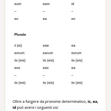
eum
eam
id
–
–
–
eo
ea
eo
Plurale
ii (ei)
eae
ea
eorum
earum
eorum
iis (eis)
iis (eis)
iis (eis)
eos
eas
ea
–
–
–
iis (eis)
iis (eis)
iis (eis)
Oltre a fungere da pronome determinativo,
is, ea,
id
può avere i seguenti usi: