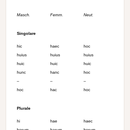
Masch.
Femm.
Neut.
Singolare
hic
haec
hoc
huius
huius
huius
huic
huic
huic
hunc
hanc
hoc
–
–
–
hoc
hac
hoc
Plurale
hi
hae
haec
horum
harum
horum