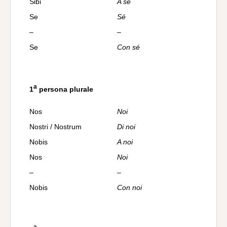
Sibi
A sé
Se
Sé
–
–
Se
Con sé
a
1
persona plurale
Nos
Noi
Nostri / Nostrum
Di noi
Nobis
A noi
Nos
Noi
–
–
Nobis
Con noi
a