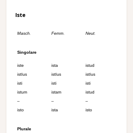
Iste
Masch.
Femm.
Neut.
Singolare
iste
ista
istud
istīus
istīus
istīus
isti
isti
isti
istum
istam
istud
–
–
–
isto
ista
isto
Plurale