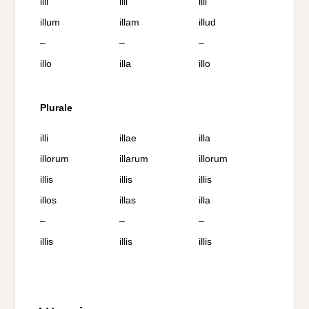
illi
illi
illi
illum
illam
illud
–
–
–
illo
illa
illo
Plurale
illi
illae
illa
illorum
illarum
illorum
illis
illis
illis
illos
illas
illa
–
–
–
illis
illis
illis