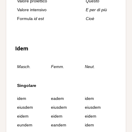
Valore prolettico
Questo
Valore intensivo
E per di più
Formula
id est
Cioè
Idem
Masch.
Femm.
Neut.
Singolare
idem
eadem
idem
eiusdem
eiusdem
eiusdem
eidem
eidem
eidem
eundem
eandem
idem