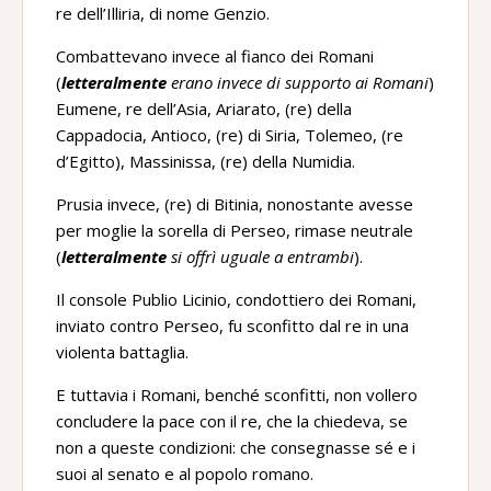
re dell’Illiria, di nome Genzio.
Combattevano invece al fianco dei Romani
(
letteralmente
erano invece di supporto ai Romani
)
Eumene, re dell’Asia, Ariarato, (re) della
Cappadocia, Antioco, (re) di Siria, Tolemeo, (re
d’Egitto), Massinissa, (re) della Numidia.
Prusia invece, (re) di Bitinia, nonostante avesse
per moglie la sorella di Perseo, rimase neutrale
(
letteralmente
si offrì uguale a entrambi
).
Il console Publio Licinio, condottiero dei Romani,
inviato contro Perseo, fu sconfitto dal re in una
violenta battaglia.
E tuttavia i Romani, benché sconfitti, non vollero
concludere la pace con il re, che la chiedeva, se
non a queste condizioni: che consegnasse sé e i
suoi al senato e al popolo romano.