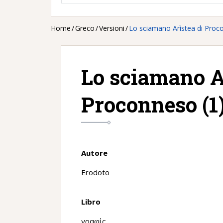
Home
/
Greco
/
Versioni
/
Lo sciamano Arìstea di Proc
Lo sciamano A
Proconneso (1
Autore
Erodoto
Libro
γραφίς