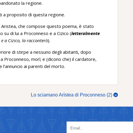
bbandonato la regione.
i a proposito di questa regione.
) Aristea, che compose questo poema, è stato
o su di lui a Proconneso e a Cizico (
letteralmente
 e a Cizico, la racconterò
).
eriore di stirpe a nessuno degli abitanti, dopo
e a Proconneso, morì; e (dicono che) il cardatore,
 l’annuncio ai parenti del morto.
Lo sciamano Arìstea di Proconneso (2)
»