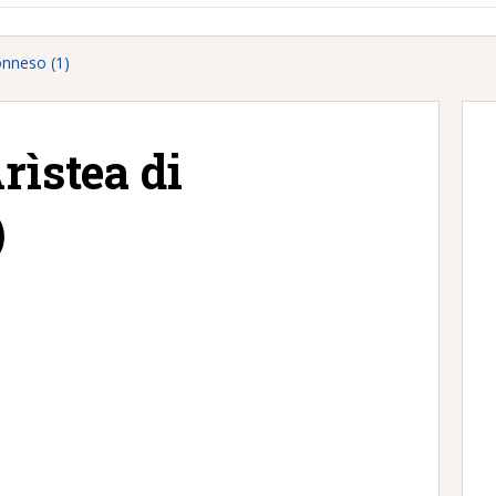
onneso (1)
rìstea di
)