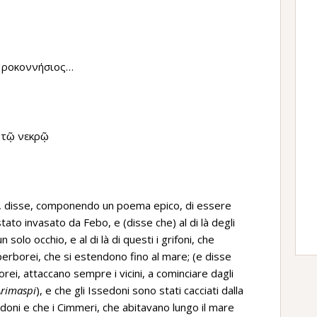
Προκοννήσιος…
 τῷ νεκρῷ
bio, disse, componendo un poema epico, di essere
ato invasato da Febo, e (disse che) al di là degli
solo occhio, e al di là di questi i grifoni, che
 Iperborei, che si estendono fino al mare; (e disse
orei, attaccano sempre i vicini, a cominciare dagli
Arimaspi
), e che gli Issedoni sono stati cacciati dalla
sedoni e che i Cimmeri, che abitavano lungo il mare