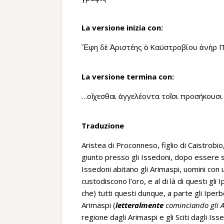
La versione inizia con:
Ἔφη δὲ Ἀριστέης ὁ Καϋστροβίου ἀνὴρ 
La versione termina con:
…οἴχεσθαι ἀγγελέοντα τοῖσι προσήκουσι
Traduzione
Aristea di Proconneso, figlio di Caistro
giunto presso gli Issedoni, dopo essere st
Issedoni abitano gli Arimaspi, uomini con un 
custodiscono l’oro, e al di là di questi gli
che) tutti questi dunque, a parte gli Iperb
Arimaspi (
letteralmente
cominciando gli 
regione dagli Arimaspi e gli Sciti dagli Is