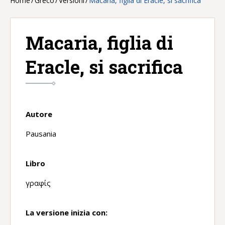
Home
/
Greco
/
Versioni
/
Macaria, figlia di Eracle, si sacrifica
Macaria, figlia di
Eracle, si sacrifica
Autore
Pausania
Libro
γραφίς
La versione inizia con: