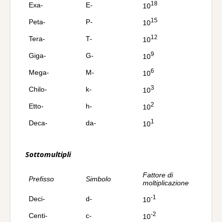
18
Exa-
E-
10
15
Peta-
P-
10
12
Tera-
T-
10
9
Giga-
G-
10
6
Mega-
M-
10
3
Chilo-
k-
10
2
Etto-
h-
10
1
Deca-
da-
10
Sottomultipli
Fattore di
Prefisso
Simbolo
moltiplicazione
-1
Deci-
d-
10
-2
Centi-
c-
10