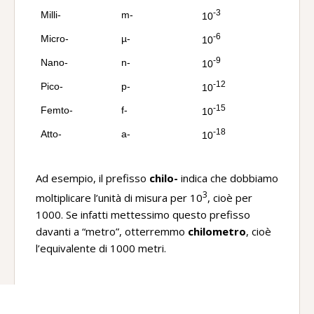
-3
Milli-
m-
10
-6
Micro-
µ-
10
-9
Nano-
n-
10
-12
Pico-
p-
10
-15
Femto-
f-
10
-18
Atto-
a-
10
Ad esempio, il prefisso
chilo-
indica che dobbiamo
3
moltiplicare l’unità di misura per 10
, cioè per
1000. Se infatti mettessimo questo prefisso
davanti a “metro”, otterremmo
chilometro
, cioè
l’equivalente di 1000 metri.