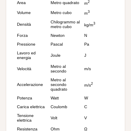
2
Area
Metro quadrato
m
3
Volume
Metro cubo
m
Chilogrammo al
3
Densità
kg/m
metro cubo
Forza
Newton
N
Pressione
Pascal
Pa
Lavoro ed
Joule
J
energia
Metro al
Velocità
m/s
secondo
Metro al
2
Accelerazione
secondo
m/s
quadrato
Potenza
Watt
W
Carica elettrica
Coulomb
C
Tensione
Volt
V
elettrica
Resistenza
Ohm
Ω