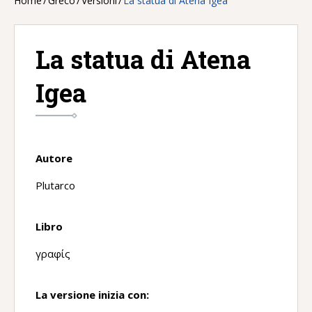
Home
/
Greco
/
Versioni
/
La statua di Atena Igea
La statua di Atena
Igea
Autore
Plutarco
Libro
γραφίς
La versione inizia con: