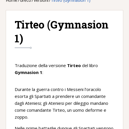
Home
/
Greco
/
Versioni
/
Tirteo (Gymnasion 1)
Tirteo (Gymnasion
1)
Traduzione della versione
Tirteo
del libro
Gymnasion 1
:
Durante la guerra contro i Messeni l’oracolo
esorta gli Spartiati a prendere un comandante
dagli Ateniesi; gli Ateniesi per dileggio mandano
come comandante Tirteo, un uomo deforme e
zoppo.
Nelle prime battaglie dunque gli Spartiati vengono