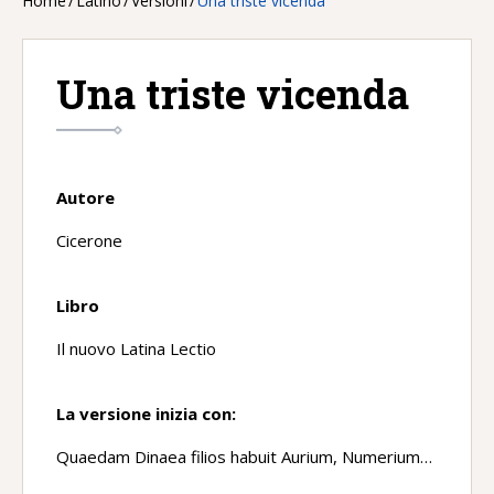
Home
/
Latino
/
Versioni
/
Una triste vicenda
Una triste vicenda
Autore
Cicerone
Libro
Il nuovo Latina Lectio
La versione inizia con:
Quaedam Dinaea filios habuit Aurium, Numerium…