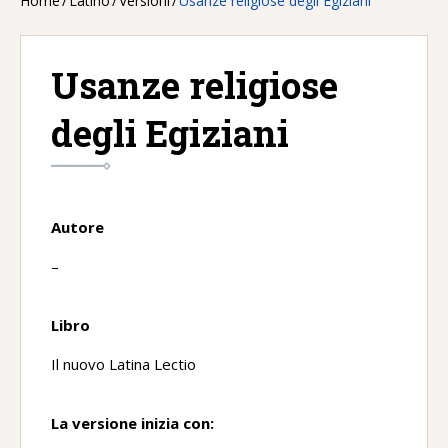
Home
/
Latino
/
Versioni
/
Usanze religiose degli Egiziani
Usanze religiose
degli Egiziani
Autore
–
Libro
Il nuovo Latina Lectio
La versione inizia con: