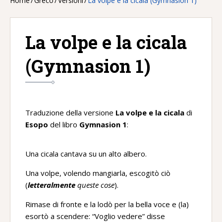
Home
/
Greco
/
Versioni
/
La volpe e la cicala (Gymnasion 1)
La volpe e la cicala
(Gymnasion 1)
Traduzione della versione
La volpe e la cicala
di
Esopo
del libro
Gymnasion 1
:
Una cicala cantava su un alto albero.
Una volpe, volendo mangiarla, escogitò ciò
(
letteralmente
queste cose
).
Rimase di fronte e la lodò per la bella voce e (la)
esortò a scendere: “Voglio vedere” disse