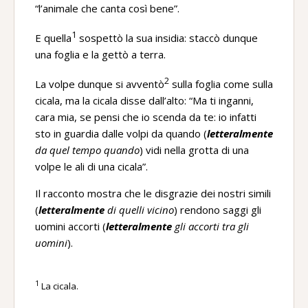
“l’animale che canta così bene”.
1
E quella
sospettò la sua insidia: staccò dunque
una foglia e la gettò a terra.
2
La volpe dunque si avventò
sulla foglia come sulla
cicala, ma la cicala disse dall’alto: “Ma ti inganni,
cara mia, se pensi che io scenda da te: io infatti
sto in guardia dalle volpi da quando (
letteralmente
da quel tempo quando
) vidi nella grotta di una
volpe le ali di una cicala”.
Il racconto mostra che le disgrazie dei nostri simili
(
letteralmente
di quelli vicino
) rendono saggi gli
uomini accorti (
letteralmente
gli accorti tra gli
uomini
).
1
La cicala.