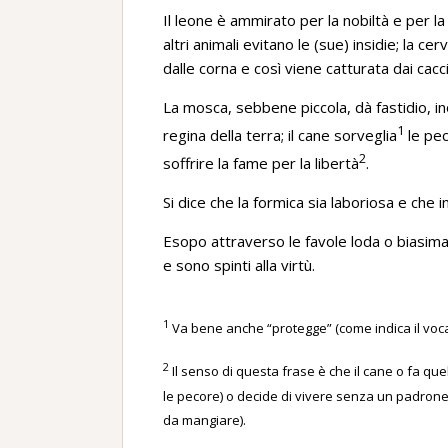
Il leone è ammirato per la nobiltà e per l
altri animali evitano le (sue) insidie; la c
dalle corna e così viene catturata dai cacci
La mosca, sebbene piccola, dà fastidio, in
1
regina della terra; il cane sorveglia
le pec
2
soffrire la fame per la libertà
.
Si dice che la formica sia laboriosa e che i
Esopo attraverso le favole loda o biasima 
e sono spinti alla virtù.
1
Va bene anche “protegge” (come indica il vocab
2
Il senso di questa frase è che il cane o fa quel
le pecore) o decide di vivere senza un padron
da mangiare).