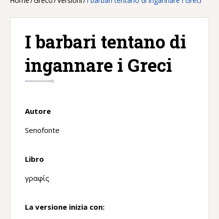
Home
/
Greco
/
Versioni
/
I barbari tentano di ingannare i Greci
I barbari tentano di
ingannare i Greci
Autore
Senofonte
Libro
γραφίς
La versione inizia con: