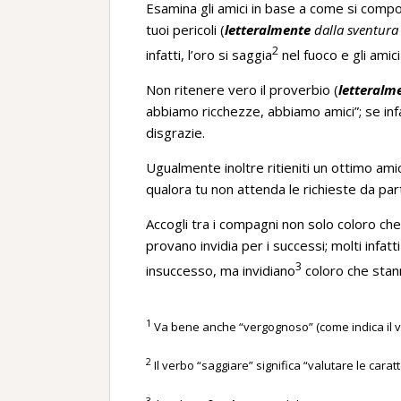
Esamina gli amici in base a come si compo
tuoi pericoli (
letteralmente
dalla sventura 
2
infatti, l’oro si saggia
nel fuoco e gli amic
Non ritenere vero il proverbio (
letteralm
abbiamo ricchezze, abbiamo amici”; se infat
disgrazie.
Ugualmente inoltre ritieniti un ottimo ami
qualora tu non attenda le richieste da pa
Accogli tra i compagni non solo coloro che
provano invidia per i successi; molti infat
3
insuccesso, ma invidiano
coloro che stan
1
Va bene anche “vergognoso” (come indica il vo
2
Il verbo “saggiare” significa “valutare le carat
3