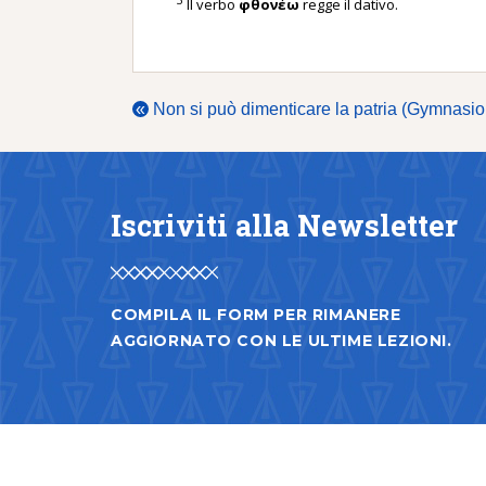
Il verbo
φθονέω
regge il dativo.
«
Non si può dimenticare la patria (Gymnasio
Iscriviti alla Newsletter
COMPILA IL FORM PER RIMANERE
AGGIORNATO CON LE ULTIME LEZIONI.