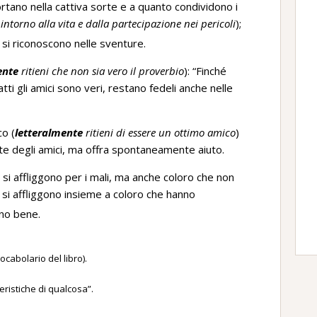
rtano nella cattiva sorte e a quanto condividono i
intorno alla vita e dalla partecipazione nei pericoli
);
i si riconoscono nelle sventure.
ente
ritieni che non sia vero il proverbio
): “Finché
ti gli amici sono veri, restano fedeli anche nelle
co (
letteralmente
ritieni di essere un ottimo amico
)
rte degli amici, ma offra spontaneamente aiuto.
 si affliggono per i mali, ma anche coloro che non
ti si affliggono insieme a coloro che hanno
no bene.
cabolario del libro).
teristiche di qualcosa”.