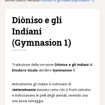
Home
/
Greco
/
Versioni
/
Diòniso e gli Indiani (Gymnasion 1)
Diòniso e gli
Indiani
(Gymnasion 1)
Traduzione della versione
Diòniso e gli Indiani
di
Diodoro Siculo
del libro
Gymnasion 1
:
Anticamente gli Indiani si nutrivano di
(
letteralmente
avevano come cibi i
) frutti selvatici
e indossavano le pelli degli animali, vivendo una
vita assai selvaggia.