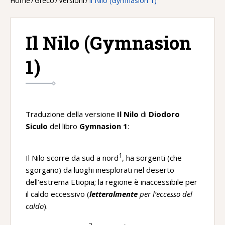
Home
/
Greco
/
Versioni
/
Il Nilo (Gymnasion 1)
Il Nilo (Gymnasion
1)
Traduzione della versione
Il Nilo
di
Diodoro
Siculo
del libro
Gymnasion 1
:
1
Il Nilo scorre da sud a nord
, ha sorgenti (che
sgorgano) da luoghi inesplorati nel deserto
dell’estrema Etiopia; la regione è inaccessibile per
il caldo eccessivo (
letteralmente
per l’eccesso del
caldo
).