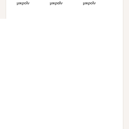
μικροῖν
μικραῖν
μικροῖν