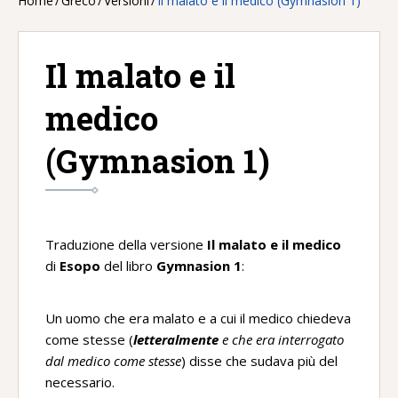
Home
/
Greco
/
Versioni
/
Il malato e il medico (Gymnasion 1)
Il malato e il
medico
(Gymnasion 1)
Traduzione della versione
Il malato e il medico
di
Esopo
del libro
Gymnasion 1
:
Un uomo che era malato e a cui il medico chiedeva
come stesse (
letteralmente
e che era interrogato
dal medico come stesse
) disse che sudava più del
necessario.