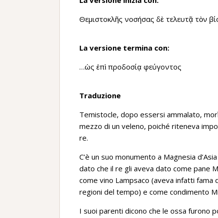
La versione inizia con:
Θεμιστοκλῆς νοσήσας δὲ τελευτᾷ τὸν β
La versione termina con:
…ὡς ἐπὶ προδοσίᾳ φεύγοντος
Traduzione
Temistocle, dopo essersi ammalato, morì;
mezzo di un veleno, poiché riteneva impo
re.
C’è un suo monumento a Magnesia d’Asia ne
dato che il re gli aveva dato come pane Ma
come vino Lampsaco (aveva infatti fama di
regioni del tempo) e come condimento M
I suoi parenti dicono che le ossa furono po