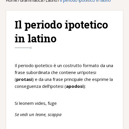
Home
/
Grammatica
/
Latino
/
Il periodo ipotetico in latino
Il periodo ipotetico
in latino
Il periodo ipotetico è un costrutto formato da una
frase subordinata che contiene un’ipotesi
(
protasi
) e da una frase principale che esprime la
conseguenza dell’ipotesi (
apodosi
):
Si leonem vides, fuge
Se vedi un leone, scappa