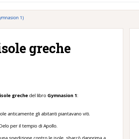
(Gymnasion 1)
 isole greche
)
e isole greche
del libro
Gymnasion 1
:
ole anticamente gli abitanti piantavano viti.
Delo per il tempio di Apollo.
una spedizione contro le isole, sbarcò dapprima a