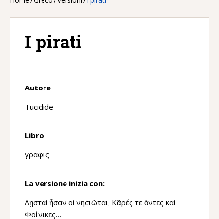
Home
/
Greco
/
Versioni
/
I pirati
I pirati
Autore
Tucidide
Libro
γραφίς
La versione inizia con:
Λῃσταὶ ἦσαν οἱ νησιῶται, Κᾶρές τε ὄντες καὶ
Φοίνικες…