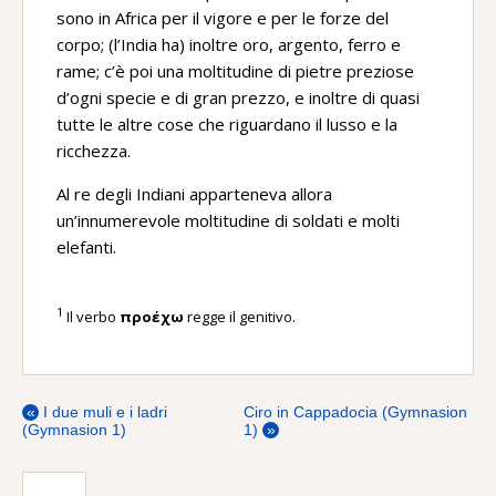
1
elefanti dell’India superano
di molto quelli che ci
sono in Africa per il vigore e per le forze del
corpo; (l’India ha) inoltre oro, argento, ferro e
rame; c’è poi una moltitudine di pietre preziose
d’ogni specie e di gran prezzo, e inoltre di quasi
tutte le altre cose che riguardano il lusso e la
ricchezza.
Al re degli Indiani apparteneva allora
un’innumerevole moltitudine di soldati e molti
elefanti.
1
Il verbo
προέχω
regge il genitivo.
«
I due muli e i ladri
Ciro in Cappadocia (Gymnasion
(Gymnasion 1)
1)
»