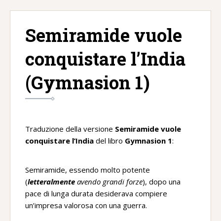
Home
/
Greco
/
Versioni
/
Semiramide vuole conquistare l’India
(Gymnasion 1)
Semiramide vuole
conquistare l’India
(Gymnasion 1)
Traduzione della versione
Semiramide vuole
conquistare l’India
del libro
Gymnasion 1
:
Semiramide, essendo molto potente
(
letteralmente
avendo grandi forze
), dopo una
pace di lunga durata desiderava compiere