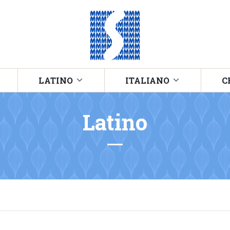
LATINO
ITALIANO
C
Latino