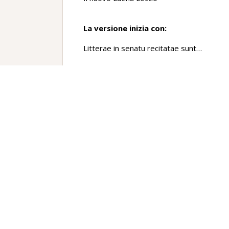
La versione inizia con:
Litterae in senatu recitatae sunt…
La versione termina con:
…condidit Publius Licinius Tegula
Traduzione
Furono lette in senato le lettere del pret
Bruzzio; (le lettere dicevano che) a Locri 
Proserpina e non c’era alcuna traccia di c
misfatto.
Il senato sopportò di malanimo che non si 
Al console Gaio Aurelio fu assegnato il co