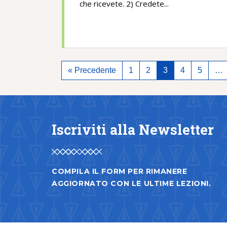
che ricevete. 2) Credete...
« Precedente
1
2
3
4
5
…
Iscriviti alla Newsletter
COMPILA IL FORM PER RIMANERE
AGGIORNATO CON LE ULTIME LEZIONI.