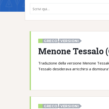
GRECO
,
VERSIONI
Menone Tessalo 
Traduzione della versione Menone Tessalo
Tessalo desiderava arricchirsi a dismisur
GRECO
,
VERSIONI